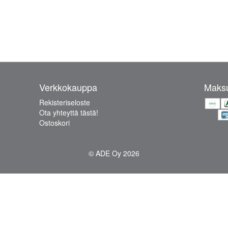
Verkkokauppa
Maksu
Rekisteriseloste
Ota yhteyttä tästä!
Ostoskori
© ADE Oy 2026