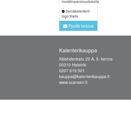
muistiinpanoruudukolla
Seinäkalenterit
logo tilalla
Pyydä tarjous
Kalenterikauppa
Itälahdenkatu 20 A, 5. kerros
00210 Helsinki
0207 619 501
kauppa@kalenterikauppa.fi
www.scanseri.fi