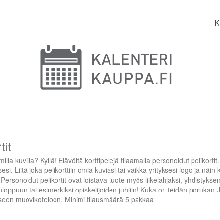
K
tit
omilla kuvilla? Kyllä! Elävöitä korttipelejä tilaamalla personoidut pelikorti
sesi. Liitä joka pelikorttiin omia kuviasi tai vaikka yrityksesi logo ja näin
 Personoidut pelikortit ovat loistava tuote myös liikelahjaksi, yhdistyk
loppuun tai esimerkiksi opiskelijoiden juhliin! Kuka on teidän porukan J
een muovikoteloon. Minimi tilausmäärä 5 pakkaa