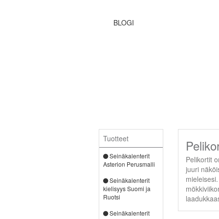
BLOGI
Tuotteet
Pelikor
Seinäkalenterit
Pelikortit 
Asterion Perusmalli
juuri näköi
mieleisesi.
Seinäkalenterit
mökkiviikon
kielisyys Suomi ja
Ruotsi
laadukkaas
Seinäkalenterit