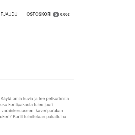
IRJAUDU
OSTOSKORI
0,00€
0
t. Käytä omia kuvia ja tee pelikorteista
 koko korttipakasta tulee juuri
sen varainkeruuseen, kaveriporukan
okeri? Kortit toimitetaan pakattuina