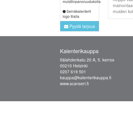
muistiinpanoruudukolla
mainontaas
muiden kok
Seinäkalenterit
logo tilalla
Pyydä tarjous
Kalenterikauppa
Itälahdenkatu 20 A, 5. kerros
00210 Helsinki
0207 619 501
kauppa@kalenterikauppa.fi
www.scanseri.fi