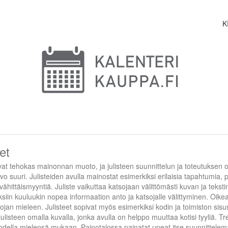
K
et
ovat tehokas mainonnan muoto, ja julisteen suunnittelun ja toteutuksen 
 suuri. Julisteiden avulla mainostat esimerkiksi erilaisia tapahtumia, p
vähittäismyyntiä. Juliste vaikuttaa katsojaan välittömästi kuvan ja teksti
siin kuuluukin nopea informaation anto ja katsojalle välittyminen. Oike
ojan mieleen. Julisteet sopivat myös esimerkiksi kodin ja toimiston sisu
julisteen omalla kuvalla, jonka avulla on helppo muuttaa kotisi tyyliä. T
hdella mielensä mukaan. Painotalossa painatat upeat itse suunnittelema