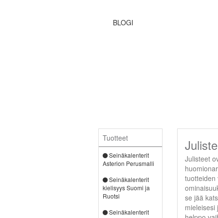
BLOGI
Tuotteet
Juliste
Seinäkalenterit
Julisteet 
Asterion Perusmalli
huomionarvo
tuotteiden 
Seinäkalenterit
ominaisuuk
kielisyys Suomi ja
Ruotsi
se jää kats
mieleisesi 
Seinäkalenterit
helppo vai