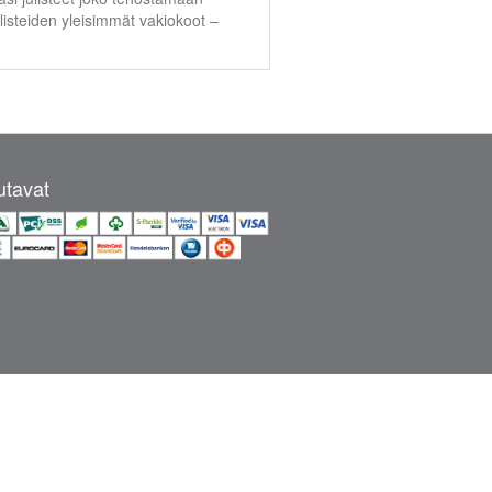
listeiden yleisimmät vakiokoot –
tavat