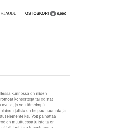
IRJAUDU
OSTOSKORI
0,00€
0
ollessa kunnossa on niiden
romoat konsertteja tai edistät
n avulla, ja sen tärkeimpiin
anlainen juliste on helppo huomata ja
stuselementeiksi. Voit painattaa
rendien muuttuessa julisteita on
si julisteet joko tehostamaan