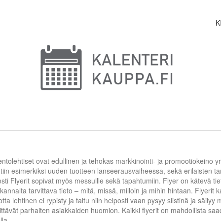
K
 lentolehtiset ovat edullinen ja tehokas markkinointi- ja promootiokeino yri
tiin esimerkiksi uuden tuotteen lanseerausvaiheessa, sekä erilaisten t
sti Flyerit sopivat myös messuille sekä tapahtumiin. Flyer on kätevä t
annalta tarvittava tieto – mitä, missä, milloin ja mihin hintaan. Flyerit
jotta lehtinen ei rypisty ja taitu niin helposti vaan pysyy siistinä ja säi
nnittävät parhaiten asiakkaiden huomion. Kaikki flyerit on mahdollista saad
lla.