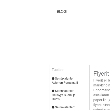
BLOGI
Tuotteet
Flyerit
Seinäkalenterit
Flyerit eli
Asterion Perusmalli
markkinoin
Erinomaise
Seinäkalenterit
asiakkaan k
kielisyys Suomi ja
Ruotsi
paperille, 
flyerit kii
Seinäkalenterit
painatukse