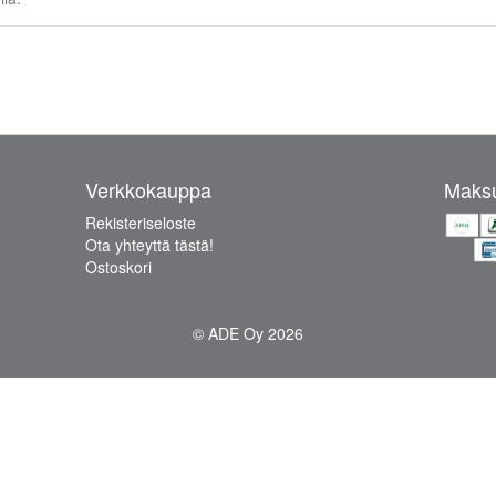
Verkkokauppa
Maksu
Rekisteriseloste
Ota yhteyttä tästä!
Ostoskori
© ADE Oy 2026