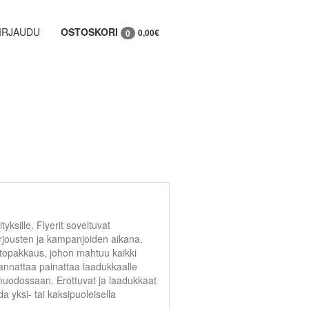
IRJAUDU
OSTOSKORI
0,00€
0
tyksille. Flyerit soveltuvat
arjousten ja kampanjoiden aikana.
ietopakkaus, johon mahtuu kaikki
 kannattaa painattaa laadukkaalle
lyy muodossaan. Erottuvat ja laadukkaat
a yksi- tai kaksipuoleisella