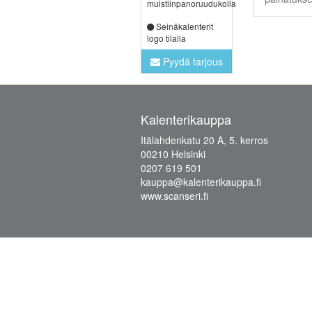
muistiinpanoruudukolla
Seinäkalenterit
logo tilalla
Pyydä tarjous
Kalenterikauppa
Itälahdenkatu 20 A, 5. kerros
00210 Helsinki
0207 619 501
kauppa@kalenterikauppa.fi
www.scanseri.fi